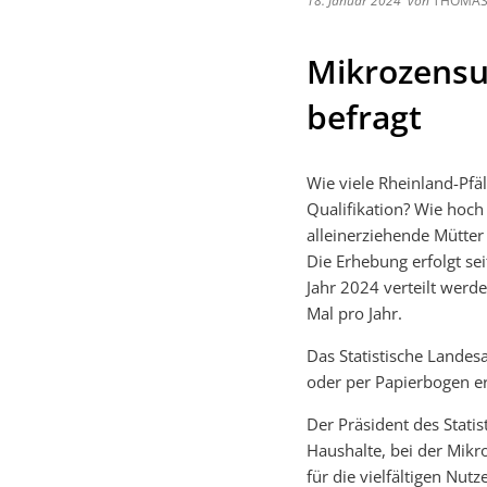
18. Januar 2024
von
THOMAS 
Mikrozensu
befragt
Wie viele Rheinland-Pfä
Qualifikation? Wie hoc
alleinerziehende Mütter
Die Erhebung erfolgt se
Jahr 2024 verteilt werd
Mal pro Jahr.
Das Statistische Landes
oder per Papierbogen e
Der Präsident des Stati
Haushalte, bei der Mikr
für die vielfältigen Nut