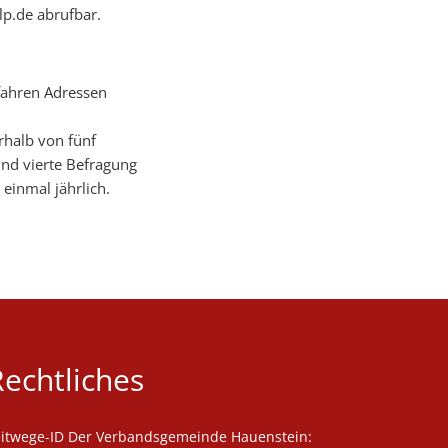
lp.de abrufbar.
fahren Adressen
rhalb von fünf
und vierte Befragung
einmal jährlich.
Rechtliches
eitwege-ID Der Verbandsgemeinde Hauenstein: