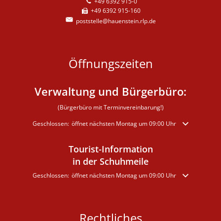
+49 6392 915-0
+49 6392 915-160
poststelle@hauenstein.rlp.de
Öffnungszeiten
Verwaltung und Bürgerbüro:
(Bürgerbüro mit Terminvereinbarung!)
Klicken, um weitere Öffnungs- oder Schließzeiten auszublenden
Geschlossen:
öffnet nächsten Montag um 09:00 Uhr
Tourist-Information
in der Schuhmeile
Klicken, um weitere Öffnungs- oder Schließzeiten auszublenden
Geschlossen:
öffnet nächsten Montag um 09:00 Uhr
Rechtliches