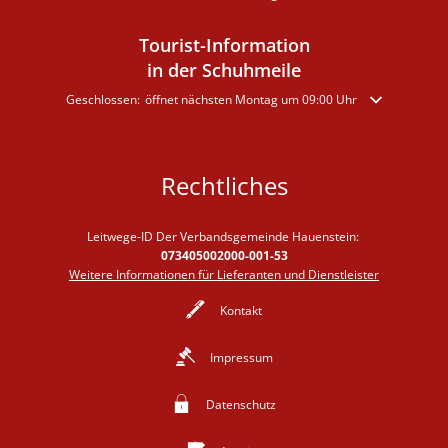
Tourist-Information
in der Schuhmeile
Klicken, um weitere Öffnungs- oder Schließzeiten auszublenden
Geschlossen:
öffnet nächsten Montag um 09:00 Uhr
Rechtliches
Leitwege-ID Der Verbandsgemeinde Hauenstein:
073405002000-001-53
Weitere Informationen für Lieferanten und Dienstleister
Kontakt
Impressum
Datenschutz