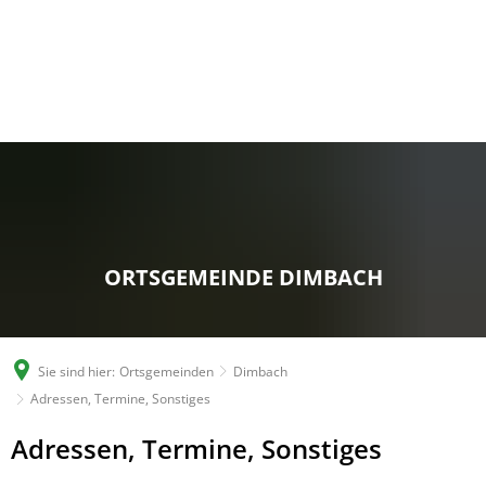
ORTSGEMEINDE DIMBACH
Sie sind hier:
Ortsgemeinden
Dimbach
Adressen, Termine, Sonstiges
Adressen,
Adressen, Termine, Sonstiges
Termine,