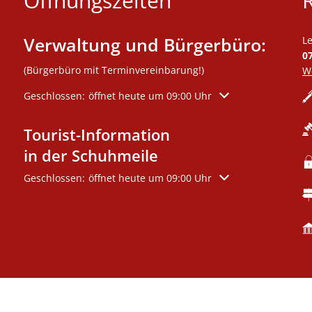
Öffnungszeiten
Verwaltung und Bürgerbüro:
L
0
(Bürgerbüro mit Terminvereinbarung!)
We
Klicken, um weitere Öffnungs- oder Schließzeiten auszublen
Geschlossen:
öffnet heute um 09:00 Uhr
Tourist-Information
in der Schuhmeile
Klicken, um weitere Öffnungs- oder Schließzeiten auszublen
Geschlossen:
öffnet heute um 09:00 Uhr