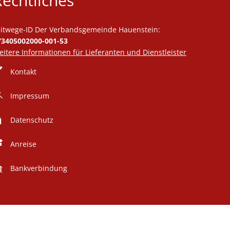
Rechtliches
eitwege-ID Der Verbandsgemeinde Hauenstein:
73405002000-001-53
itere Informationen für Lieferanten und Dienstleister
den
Kontakt
Impressum
Datenschutz
den
Anreise
Bankverbindung