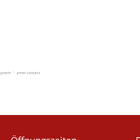
RATHAUS
BÜRGERSERVICE
ORTSGEMEINDE
AKTUELLES
KARRIERE
system
amet consect