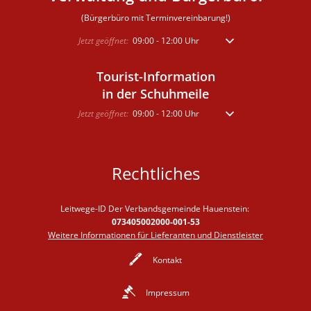
(Bürgerbüro mit Terminvereinbarung!)
Klicken, um weitere Öffnungs- oder Schließzeiten auszublen
Jetzt geöffnet:
09:00
-
12:00
Uhr
Von 09:00 bis 12:00 Uhr
Tourist-Information
in der Schuhmeile
Klicken, um weitere Öffnungs- oder Schließzeiten auszublen
Jetzt geöffnet:
09:00
-
12:00
Uhr
Von 09:00 bis 12:00 Uhr
Rechtliches
Leitwege-ID Der Verbandsgemeinde Hauenstein:
073405002000-001-53
Weitere Informationen für Lieferanten und Dienstleister
Kontakt
Impressum