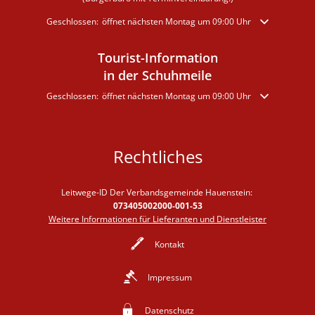
Klicken, um weitere Öffnungs- oder Schließzeiten auszublenden
Geschlossen:
öffnet nächsten Montag um 09:00 Uhr
Tourist-Information
in der Schuhmeile
Klicken, um weitere Öffnungs- oder Schließzeiten auszublenden
Geschlossen:
öffnet nächsten Montag um 09:00 Uhr
Rechtliches
Leitwege-ID Der Verbandsgemeinde Hauenstein:
073405002000-001-53
Weitere Informationen für Lieferanten und Dienstleister
Kontakt
Impressum
Datenschutz