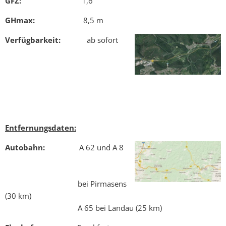
GFZ:
1,6
GHmax:
8,5 m
Verfügbarkeit:
ab sofort
Entfernungsdaten:
Autobahn:
A 62 und A 8
bei Pirmasens
(30 km)
A 65 bei Landau (25 km)